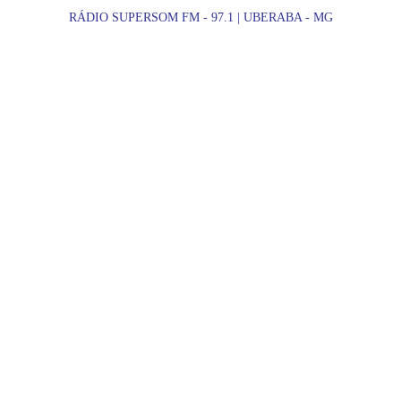
RÁDIO SUPERSOM FM - 97.1 | UBERABA - MG
ES
PROMOÇÕES
SHOWS
REGIÃO
NOTÍCIAS
2/22/2026