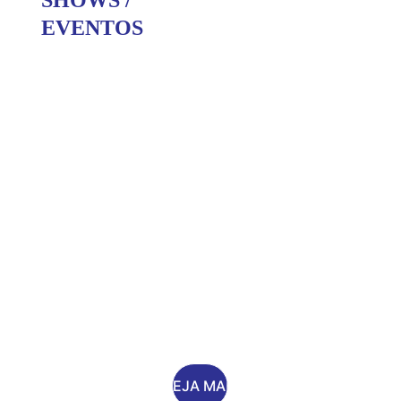
SHOWS / 
EVENTOS
CABARÉ
Turnê de 
despedida
VEJA MAIS