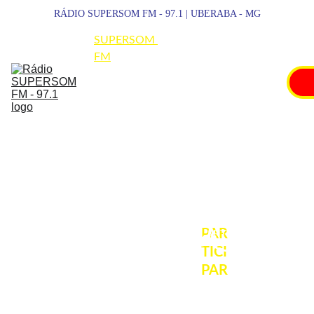
RÁDIO SUPERSOM FM - 97.1 | UBERABA - MG
SUPERSOM 
FM
NOTÍCIAS
ESPORTES
PROMOÇÕES
SHOWS
PAR
PARTICIPAR
TICI
PAR