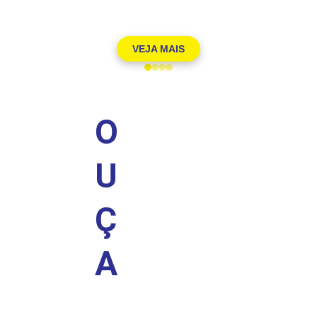
VEJA MAIS
O
U
Ç
A