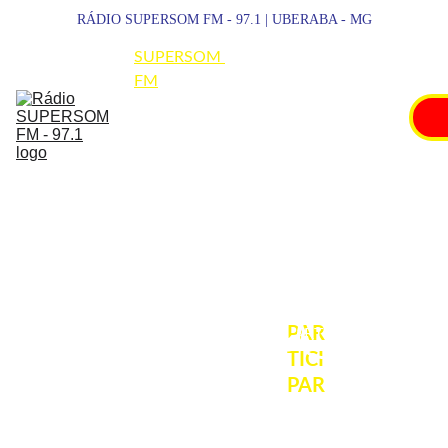
RÁDIO SUPERSOM FM - 97.1 | UBERABA - MG
SUPERSOM 
FM
NOTÍCIAS
ESPORTES
PROMOÇÕES
SHOWS
PAR
PARTICIPAR
TICI
PAR