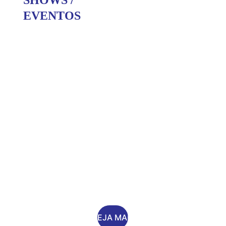
SHOWS / 
EVENTOS
CABARÉ
Turnê de 
despedida
VEJA MAIS