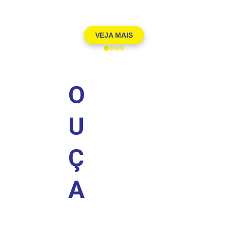
VEJA MAIS
O
U
Ç
A