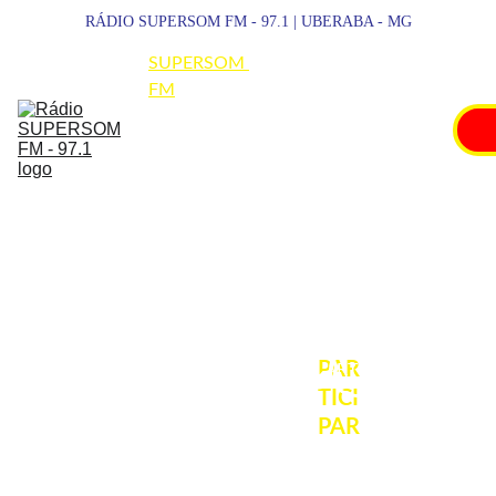
RÁDIO SUPERSOM FM - 97.1 | UBERABA - MG
SUPERSOM 
FM
NOTÍCIAS
ESPORTES
PROMOÇÕES
SHOWS
PAR
PARTICIPAR
TICI
PAR