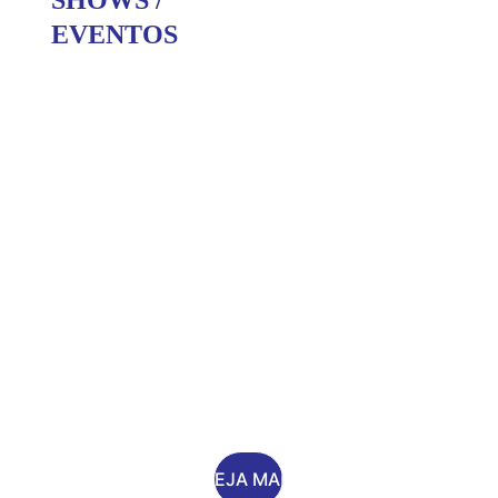
SHOWS / 
EVENTOS
CABARÉ
Turnê de 
despedida
VEJA MAIS