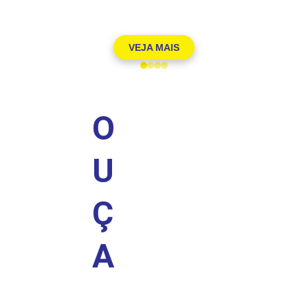
VEJA MAIS
O
U
Ç
A